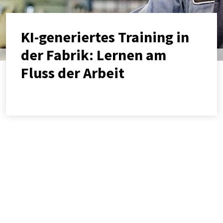
Infrastruktur
KI-generiertes Training in
Mitglied werden
der Fabrik: Lernen am
Stellenangebote
Fluss der Arbeit