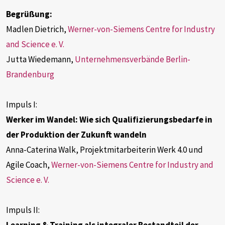
Begrüßung:
Madlen Dietrich,
Werner-von-Siemens Centre for Industry
and Science e. V.
Jutta Wiedemann,
Unternehmensverbände Berlin-
Brandenburg
Impuls I:
Werker im Wandel: Wie sich Qualifizierungsbedarfe in
der Produktion der Zukunft wandeln
Anna-Caterina Walk, Projektmitarbeiterin Werk 4.0 und
Agile Coach,
Werner-von-Siemens Centre for Industry and
Du hast Fragen?
Science e. V.
Wir haben
Antworten!
Impuls II: