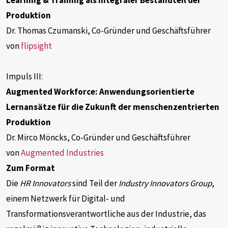
Learning & Training als integraler Bestandteil der
Suchen
Produktion
nach:
Dr. Thomas Czumanski, Co-Gründer und Geschäftsführer
von
flipsight
Impuls III:
Augmented Workforce: Anwendungsorientierte
Lernansätze für die Zukunft der menschenzentrierten
Produktion
Virtueller Campus (LogIn)
Dr. Mirco Möncks, Co-Gründer und Geschäftsführer
von
Augmented Industries
Zum Format
Die
HR Innovators
sind Teil der
Industry Innovators Group
,
einem Netzwerk für Digital- und
Transformationsverantwortliche aus der Industrie, das