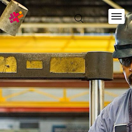
Über uns
Unsere Mitglieder
Projekte
Bildungsangebote
Forschung
Events
News
Industry Startup Hub